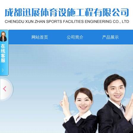
网站首页
公司简介
产品展示