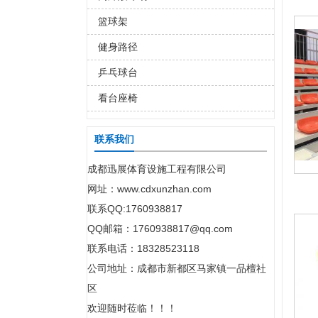
篮球架
健身路径
乒乓球台
看台座椅
联系我们
成都迅展体育设施工程有限公司
网址：www.cdxunzhan.com
联系QQ:1760938817
QQ邮箱：1760938817@qq.com
联系电话：18328523118
公司地址：
成都市新都区马家镇一品檀社
区
欢迎随时莅临！！！