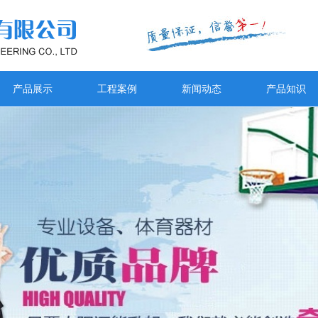
产品展示
工程案例
新闻动态
产品知识