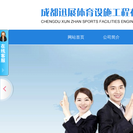
网站首页
公司简介