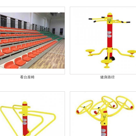
看台座椅
健身路径