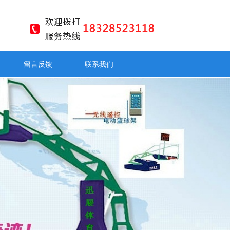
留言反馈
联系我们