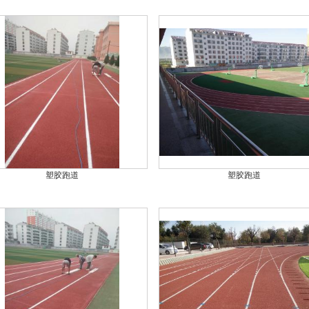
塑胶跑道
塑胶跑道