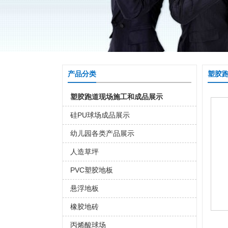
产品分类
塑胶
塑胶跑道现场施工和成品展示
硅PU球场成品展示
幼儿园各类产品展示
人造草坪
PVC塑胶地板
悬浮地板
橡胶地砖
丙烯酸球场