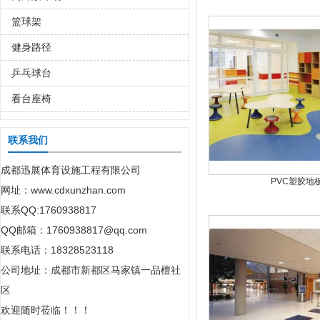
篮球架
健身路径
乒乓球台
看台座椅
联系我们
成都迅展体育设施工程有限公司
PVC塑胶地
网址：www.cdxunzhan.com
联系QQ:1760938817
QQ邮箱：1760938817@qq.com
联系电话：18328523118
公司地址：
成都市新都区马家镇一品檀社
区
欢迎随时莅临！！！